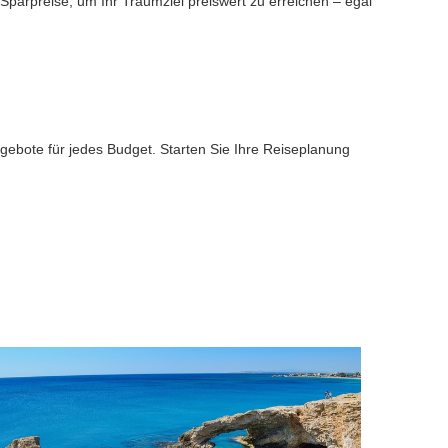
 Sparpreise, um Ihr Traumziel preiswert zu erreichen – egal
ngebote für jedes Budget. Starten Sie Ihre Reiseplanung