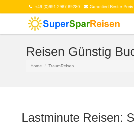
+49 (0)991 2967 69280
Garantiert Bester Preis
Reisen Günstig Buc
Home
TraumReisen
Lastminute Reisen: 